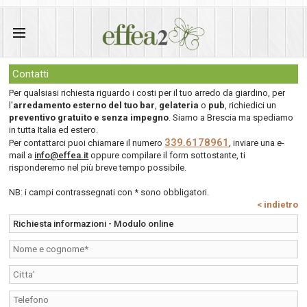
Contatti
Per qualsiasi richiesta riguardo i costi per il tuo arredo da giardino, per
l'
arredamento esterno del tuo bar
,
gelateria
o
pub
, richiedici un
preventivo gratuito e senza impegno
. Siamo a Brescia ma spediamo
in tutta Italia ed estero.
339.6178961
Per contattarci puoi chiamare il numero
, inviare una e-
mail a
info@effea.it
oppure compilare il form sottostante, ti
risponderemo nel più breve tempo possibile.
NB: i campi contrassegnati con * sono obbligatori.
< indietro