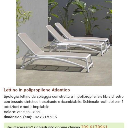
Lettino in polipropilene Atlantico
tipologia:
lettino da spiaggia con struttura in polipropilene e fibra di vetro
con tessuto sintetico traspirante e ricambiabile. Schienale reclinabile in 4
posizioni e ruote. Impilabile.
colore:
varie soluzioni.
dimensioni (cm):
192 x 71 x h 35
339.6178961
Sei interessato?
richiedi info
oppure chiama