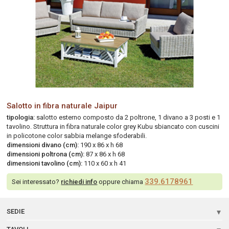
Salotto in fibra naturale Jaipur
tipologia:
salotto esterno composto da 2 poltrone, 1 divano a 3 posti e 1
tavolino. Struttura in fibra naturale color grey Kubu sbiancato con cuscini
in policotone color sabbia melange sfoderabili.
dimensioni divano (cm):
190 x 86 x h 68
dimensioni poltrona (cm):
87 x 86 x h 68
dimensioni tavolino (cm):
110 x 60 x h 41
339.6178961
Sei interessato?
richiedi info
oppure chiama
SEDIE